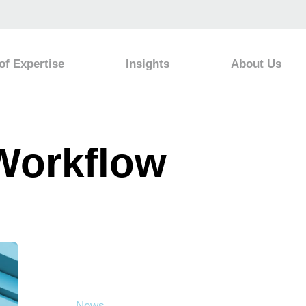
of Expertise
Insights
About Us
Workflow
News