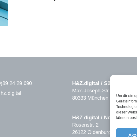
0)89 24 29 690
H&Z.digital / Süd
Max-Joseph-Str. 6
hz.digital
Um dir ein o
80333 München
Geräteinfor
Technologien
dieser Websi
H&Z.digital / Nord
können best
Rosenstr. 2
26122 Oldenburg
Akz