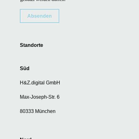
z
u
Absenden
n
g
p
e
Standorte
r
s
o
n
Süd
e
n
H&Z.digital GmbH
g
e
Max-Joseph-Str. 6
b
u
80333 München
n
d
e
n