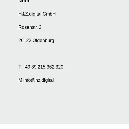
Nord
e
r
H&Z.digital GmbH
D
a
Rosenstr. 2
t
e
26122 Oldenburg
n
f
ü
r
W
T +49 89 215 362 320
e
r
M info@hz.digital
b
e
-
u
n
d
A