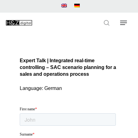
Skip
to
main
Menu
content
search
Expert Talk | Integrated real-time
controlling – SAC scenario planning for a
sales and operations process
Language: German