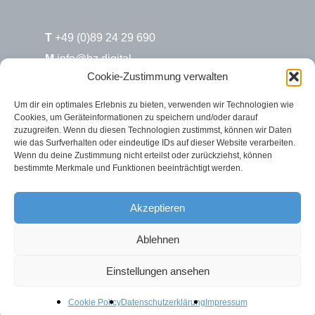
T
+49 (0)89 24 29 690
M
info@hz.digital
Cookie-Zustimmung verwalten
H&Z.digital / Süd
Um dir ein optimales Erlebnis zu bieten, verwenden wir Technologien wie
Cookies, um Geräteinformationen zu speichern und/oder darauf
Max-Joseph-Str. 6
zuzugreifen. Wenn du diesen Technologien zustimmst, können wir Daten
80333 München
wie das Surfverhalten oder eindeutige IDs auf dieser Website verarbeiten.
Wenn du deine Zustimmung nicht erteilst oder zurückziehst, können
bestimmte Merkmale und Funktionen beeinträchtigt werden.
H&Z.digital / Nord
Rosenstr. 2
Akzeptieren
26122 Oldenburg
Ablehnen
Einstellungen ansehen
Cookie Policy
Datenschutzerklärung
Impressum