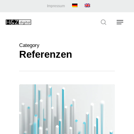
Skip
Impressum
to
main
Menu
content
search
Category
Referenzen