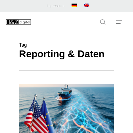
Skip
Impressum
to
main
Menu
content
search
Tag
Reporting & Daten