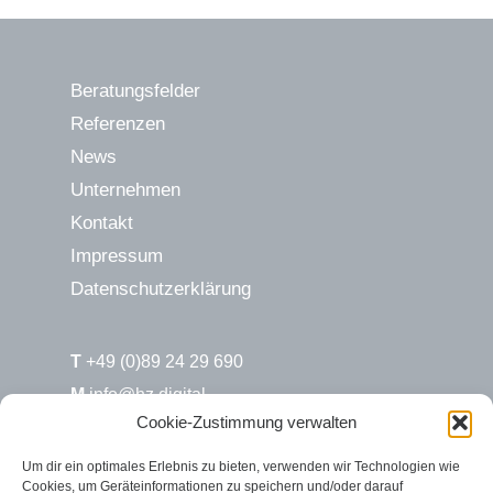
Beratungsfelder
Referenzen
News
Unternehmen
Kontakt
Impressum
Datenschutzerklärung
T
+49 (0)89 24 29 690
M
info@hz.digital
Cookie-Zustimmung verwalten
H&Z.digital / Süd
Um dir ein optimales Erlebnis zu bieten, verwenden wir Technologien wie
Cookies, um Geräteinformationen zu speichern und/oder darauf
Max-Joseph-Str. 6