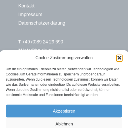
Kontakt
Impressum
Datenschutzerklärung
T
+49 (0)89 24 29 690
M
info@hz.digital
Cookie-Zustimmung verwalten
H&Z.digital / Süd
Um dir ein optimales Erlebnis zu bieten, verwenden wir Technologien wie
Cookies, um Geräteinformationen zu speichern und/oder darauf
Max-Joseph-Str. 6
zuzugreifen. Wenn du diesen Technologien zustimmst, können wir Daten
80333 München
wie das Surfverhalten oder eindeutige IDs auf dieser Website verarbeiten.
Wenn du deine Zustimmung nicht erteilst oder zurückziehst, können
bestimmte Merkmale und Funktionen beeinträchtigt werden.
H&Z.digital / Nord
Rosenstr. 2
Akzeptieren
26122 Oldenburg
Ablehnen