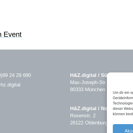
n Event
0)89 24 29 690
H&Z.digital / Süd
Max-Joseph-Str. 6
hz.digital
80333 München
Um dir ein o
Geräteinfor
Technologien
H&Z.digital / Nord
dieser Websi
können best
Rosenstr. 2
26122 Oldenburg
Akz