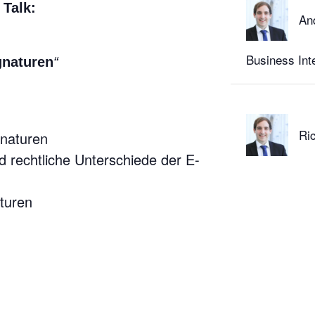
 Talk:
And
Business Inte
gnaturen
“
Ric
gnaturen
nd rechtliche Unterschiede der E-
aturen