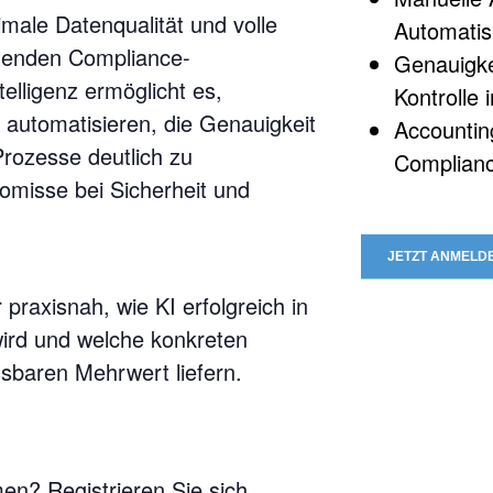
imale Datenqualität und volle
Automatis
eigenden Compliance-
Genauigke
elligenz ermöglicht es,
Kontrolle
automatisieren, die Genauigkeit
Accountin
rozesse deutlich zu
Complianc
misse bei Sicherheit und
JETZT ANMELD
praxisnah, wie KI erfolgreich in
wird und welche konkreten
sbaren Mehrwert liefern.
men? Registrieren Sie sich