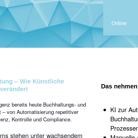
Online
tung – Wie Künstliche
Das nehmen 
 verändert
ligenz bereits heute Buchhaltungs- und
KI zur Au
 – von Automatisierung repetitiver
Buchhaltu
enz, Kontrolle und Compliance.
Prozessen
ams stehen unter wachsendem
Manuelle 