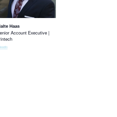
alte Haas
enior Account Executive |
rintech
nkedIn