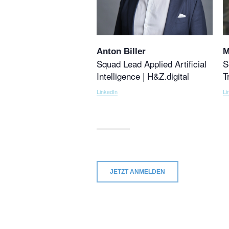
Anton Biller
M
Squad Lead Applied Artificial
S
Intelligence | H&Z.digital
T
LinkedIn
Li
JETZT ANMELDEN