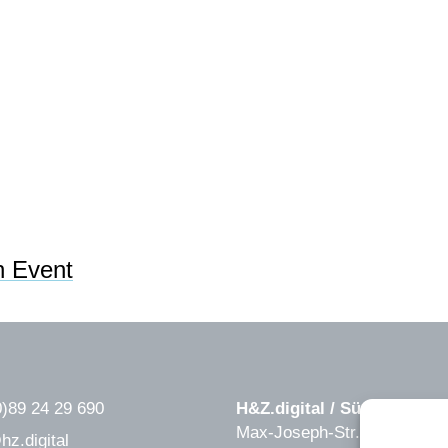
n Event
0)89 24 29 690
H&Z.digital / Süd
Max-Joseph-Str. 6
hz.digital