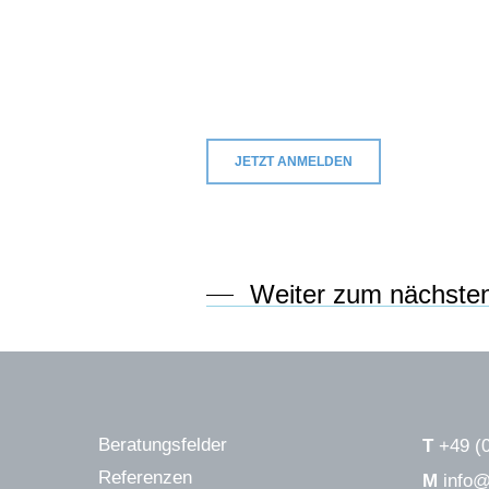
JETZT ANMELDEN
Weiter zum nächste
Beratungsfelder
T
+49 (
Referenzen
M
info@