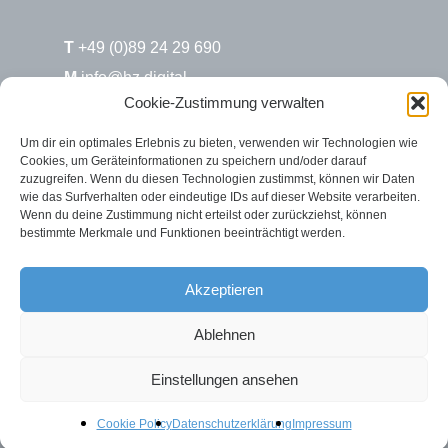
T
+49 (0)89 24 29 690
M
info@hz.digital
Cookie-Zustimmung verwalten
H&Z.digital / Süd
Um dir ein optimales Erlebnis zu bieten, verwenden wir Technologien wie
Cookies, um Geräteinformationen zu speichern und/oder darauf
Max-Joseph-Str. 6
zuzugreifen. Wenn du diesen Technologien zustimmst, können wir Daten
80333 München
wie das Surfverhalten oder eindeutige IDs auf dieser Website verarbeiten.
Wenn du deine Zustimmung nicht erteilst oder zurückziehst, können
bestimmte Merkmale und Funktionen beeinträchtigt werden.
H&Z.digital / Nord
Rosenstr. 2
Akzeptieren
26122 Oldenburg
Ablehnen
Einstellungen ansehen
Cookie Policy
Datenschutzerklärung
Impressum