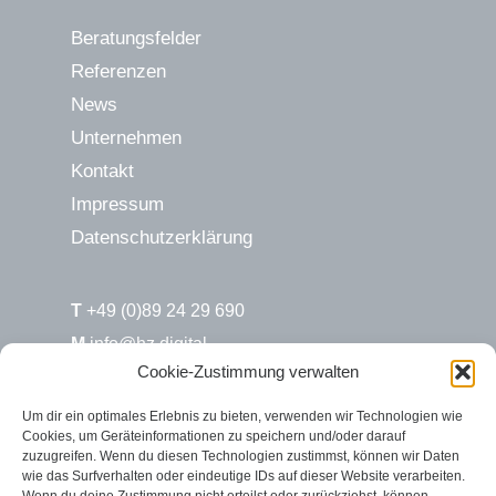
Beratungsfelder
Referenzen
News
Unternehmen
Kontakt
Impressum
Datenschutzerklärung
T
+49 (0)89 24 29 690
M
info@hz.digital
Cookie-Zustimmung verwalten
H&Z.digital / Süd
Um dir ein optimales Erlebnis zu bieten, verwenden wir Technologien wie
Cookies, um Geräteinformationen zu speichern und/oder darauf
Max-Joseph-Str. 6
zuzugreifen. Wenn du diesen Technologien zustimmst, können wir Daten
80333 München
wie das Surfverhalten oder eindeutige IDs auf dieser Website verarbeiten.