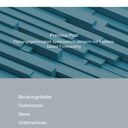
Previous Post
Planungsgenauigkeit systematisch steigern mit Feature-
based Forecasting
Beratungsfelder
Referenzen
News
Unternehmen