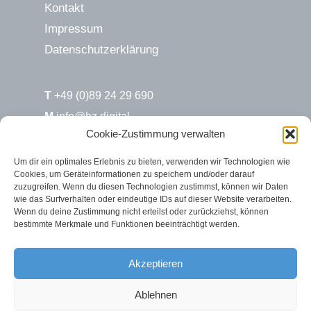
Kontakt
Impressum
Datenschutzerklärung
T
+49 (0)89 24 29 690
M
info@hz.digital
Cookie-Zustimmung verwalten
H&Z.digital / Süd
Um dir ein optimales Erlebnis zu bieten, verwenden wir Technologien wie
Cookies, um Geräteinformationen zu speichern und/oder darauf
Max-Joseph-Str. 6
zuzugreifen. Wenn du diesen Technologien zustimmst, können wir Daten
80333 München
wie das Surfverhalten oder eindeutige IDs auf dieser Website verarbeiten.
Wenn du deine Zustimmung nicht erteilst oder zurückziehst, können
bestimmte Merkmale und Funktionen beeinträchtigt werden.
H&Z.digital / Nord
Rosenstr. 2
Akzeptieren
26122 Oldenburg
Ablehnen