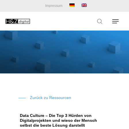
Skip
Impressum
to
main
Menu
content
search
Zurück zu Ressourcen
Data Culture – Die Top 3 Hürden von
Digitalprojekten und wieso der Mensch
selbst die beste Lösung darstellt